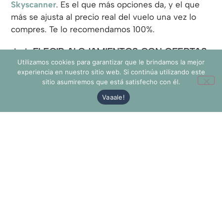
Skyscanner
. Es el que más opciones da, y el que
más se ajusta al precio real del vuelo una vez lo
compres. Te lo recomendamos 100%.
⊹ ELEGIR ALOJAMIENTOS CON OFERTAS
⊹
Utilizamos cookies para garantizar que le brindamos la mejor
experiencia en nuestro sitio web. Si continúa utilizando este
sitio asumiremos que está satisfecho con él.
Un viaje barato quizás no es el momento ideal para
escoger ese hotel tan mono en la mejor calle de la
Vaaale!
ciudad que tiene todas las comodidades.
Puedes adaptarte un poco más, y sobre todo en
una ciudad como Praga, que no se caracteriza por
tener un alojamiento costoso.
Como te decíamos antes, en
Booking
puedes
poner filtros con un máximo de presupuesto. Y
puedes añadir apartamentos o habitaciones dentro
de apartamentos, que es la opción más barata.